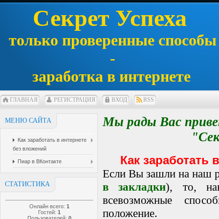
Секрет Успеха
только проверенные способы
-
заработка в интернете
ГЛАВНАЯ
РЕГИСТРАЦИЯ
ВХОД
RSS
Мы рады Вас прив
МЕНЮ САЙТА
"Сек
Как заработать в интернете
без вложений
Как заработать 
Пиар в ВКонтакте
Если Вы зашли на наш р
СТАТИСТИКА
в закладки
), то, н
всевозможные спосо
Онлайн всего:
1
положение.
Гостей:
1
Пользователей:
0