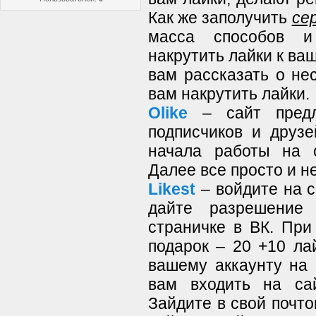
Как же заполучить
се
масса способов и
накрутить лайки к ва
вам рассказать о не
вам накрутить лайки.
Olike
– сайт предла
подписчиков и друз
начала работы на 
Далее все просто и н
Likest
– войдите на с
дайте разрешение
страничке в ВК. Пр
подарок – 20 +10 ла
вашему аккаунту на 
вам входить на сай
Зайдите в свой почто