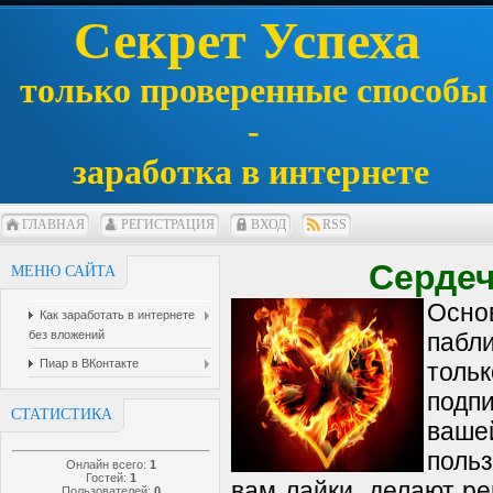
Секрет Успеха
только проверенные способы
-
заработка в интернете
ГЛАВНАЯ
РЕГИСТРАЦИЯ
ВХОД
RSS
Сердеч
МЕНЮ САЙТА
Осно
Как заработать в интернете
без вложений
пабли
Пиар в ВКонтакте
тольк
подпи
СТАТИСТИКА
ваше
польз
Онлайн всего:
1
Гостей:
1
вам лайки, делают реп
Пользователей:
0