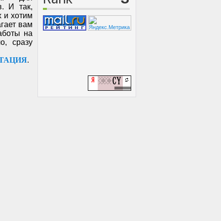
. И так,
 и хотим
агает вам
аботы на
о, сразу
ТАЦИЯ
.