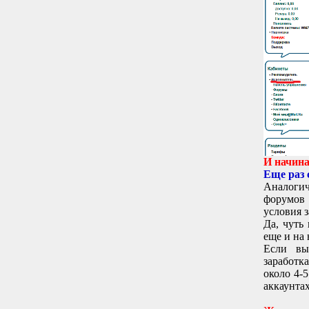
И начина
Еще раз
Аналоги
форумов 
условия 
Да, чуть
еще и на 
Если вы
заработк
около 4-
аккаунтах