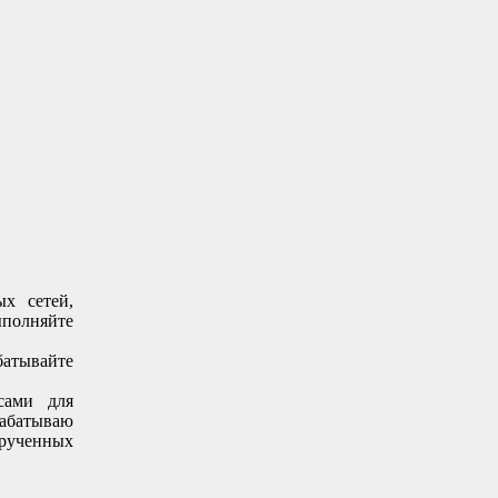
х сетей,
ыполняйте
батывайте
сами для
рабатываю
крученных