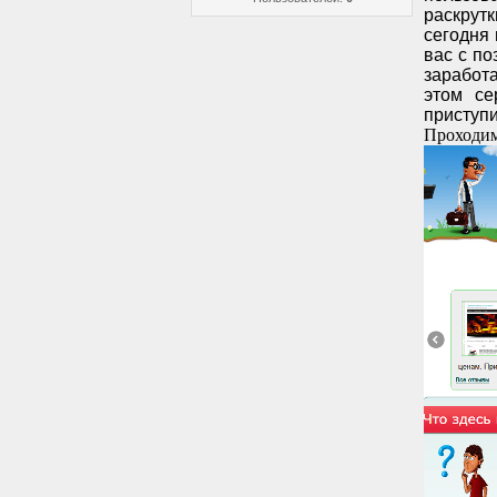
раскрут
сегодня
вас с по
заработ
этом се
приступи
Проходим