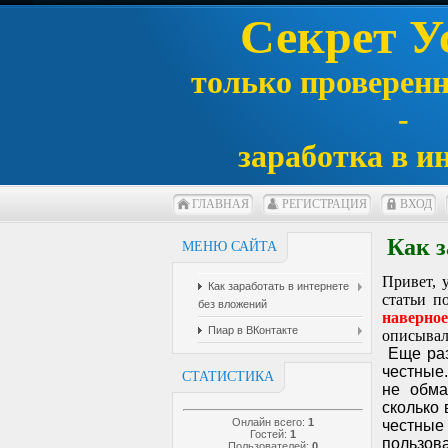
Секрет У
только проверен
-
заработка в и
ГЛАВНАЯ
РЕГИСТРАЦИЯ
ВХОД
Как з
МЕНЮ САЙТА
Привет, 
Как заработать в интернете
статьи п
без вложений
наверно
Пиар в ВКонтакте
описывал
Еще раз
честные
СТАТИСТИКА
не обма
сколько
Онлайн всего:
1
честные
Гостей:
1
пользов
Пользователей:
0