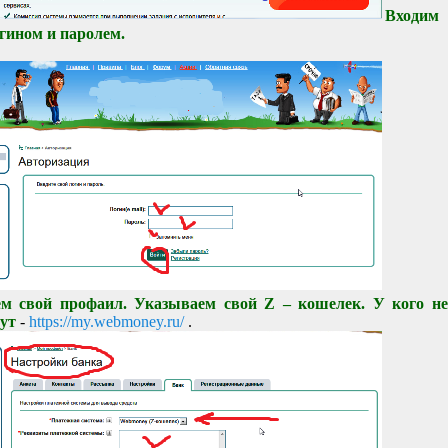
Вход
гином и паролем.
ем свой профаил. Указываем свой Z – кошелек. У кого не
тут
-
https://my.webmoney.ru/
.