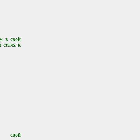
м в свой
 сетях к
те свой