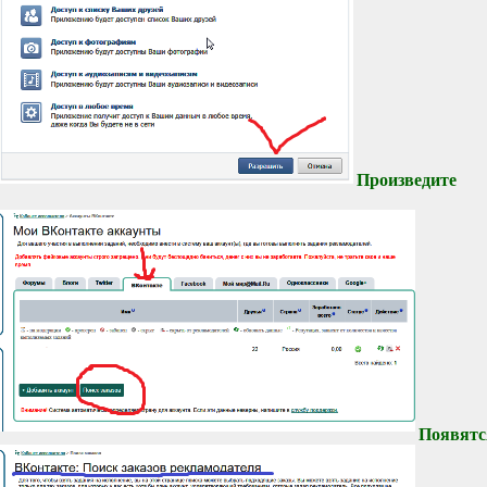
Произведит
Появятс