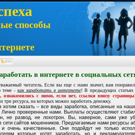
спеха
ные способы
нтернете
RSS
аработать в интернете в социальных сет
уважаемый читатель. Если вы еще с нами значит, вам понрави
о теме -
как заработать в интернете
! В предыдущих статьях 
е, ознакомились с ними, если нет, ссылки внизу страницы
и три ресурса, на которых можно заработать денежку.
 хотим сказать – все виды заработка, описанные на наше
. Лично проверенные нами. Выплаты осуществляют стабил
н, не развод, не лохотрон. Вы, наверное, сами уже уб
 в сети сайтов мошенников. Предлагаемые нами ресурсы а
 и очень качественные. Они подойдут не только испол
ателям которые хотят заработать, но и рекламодател