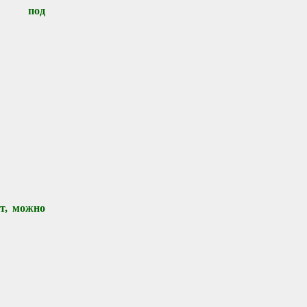
им под
т, можно