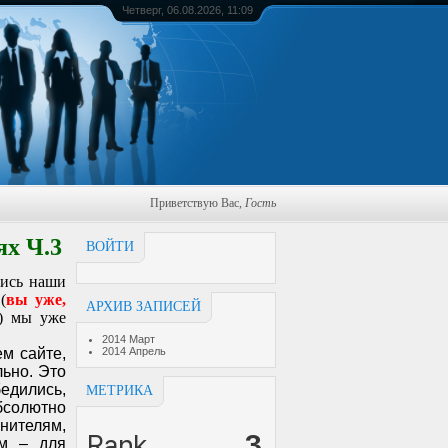
Четверг, 06.08.2026, 11:09
Приветствую Вас
,
Гость
ях Ч.3
ВОЙТИ
лись наши
(
вы уже,
АРХИВ ЗАПИСЕЙ
) мы уже
2014 Март
м сайте,
2014 Апрель
ьно. Это
едились,
МЕТРИКА
бсолютно
нителям,
ям – для