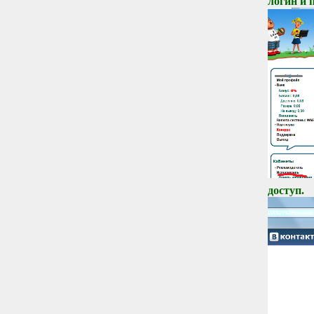
логин и 
доступ.