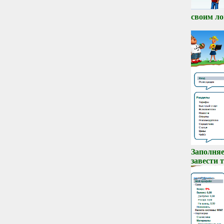
своим ло
Заполня
завести 