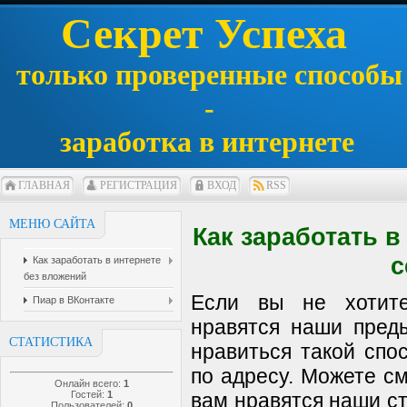
Секрет Успеха
только проверенные способы
-
заработка в интернете
ГЛАВНАЯ
РЕГИСТРАЦИЯ
ВХОД
RSS
МЕНЮ САЙТА
Как заработать 
с
Как заработать в интернете
без вложений
Если вы не хотит
Пиар в ВКонтакте
нравятся наши пред
СТАТИСТИКА
нравиться такой спос
по адресу. Можете см
Онлайн всего:
1
Гостей:
1
вам нравятся наши ст
Пользователей:
0