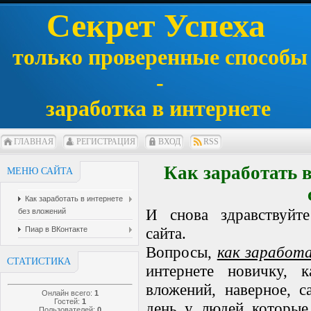
Секрет Успеха
только проверенные способы
-
заработка в интернете
ГЛАВНАЯ
РЕГИСТРАЦИЯ
ВХОД
RSS
Как заработать 
МЕНЮ САЙТА
Как заработать в интернете
И снова здравствуйт
без вложений
сайта.
Пиар в ВКонтакте
Вопросы,
как заработ
СТАТИСТИКА
интернете новичку, к
вложений, наверное, 
Онлайн всего:
1
Гостей:
1
день у людей которые
Пользователей:
0