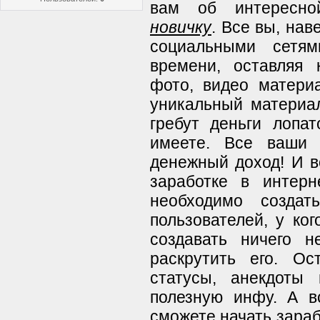
вам об интересн
новичку
. Все вы, на
социальными сетя
времени, оставляя 
фото, видео матери
уникальный материа
гребут деньги лопа
имеете. Все ваши 
денежный доход! И в
заработке в интерн
необходимо создат
пользователей, у ког
создавать ничего н
раскрутить его. Ос
статусы, анекдоты
полезную инфу. А в
сможете начать зараб