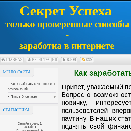
Секрет Успеха
только проверенные способы
-
заработка в интернете
ГЛАВНАЯ
РЕГИСТРАЦИЯ
ВХОД
RSS
Как заработат
МЕНЮ САЙТА
Как заработать в интернете
Привет, уважаемый по
без вложений
Вопрос о возможност
Пиар в ВКонтакте
новичку, интересу
пользователей впер
СТАТИСТИКА
паутину. В наших ста
Онлайн всего:
1
поднять свой финан
Гостей:
1
Пользователей:
0