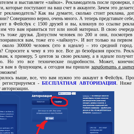
ателем и выставляете «лайки». Рекламодатель после проверки, 
и, которые поступают на ваш счет в аккаунте. Зачем это делаетс
т рекламодатель? Как вы думаете, сколько стоит реклама, до
ии? Совершенно верно, очень много. А теперь представьте себе,
аунт в Фейсбук с 1500 друзей и вы, кликнув по ссылке рекла
 им что вам нравиться тот или иной материал. В свою очеред
сть тоже друзья. Допустим человек по 200 и они, посмотрев
понравился вам, тоже его «лайкнут». И вот только на первом
 около 300000 человек (это в идеале) – это средний город
я? Спросите к чему я это все. Все до безобразия просто. Рекл
 вам, к примеру, 5 центов за свою рекламу, а в идеале получи
ию. Но это все технические подробности. Может, конечн
ся вам в бушующем, а сегодня вы пришли
заработать в инт
оможем!
рилось выше, все, что вам нужно это аккаунт в Фейсбук. Пр
 регистрируемся -
БЕСПЛАТНАЯ АВТОРИЗАЦИЯ
. Ниже 
 авторизации.