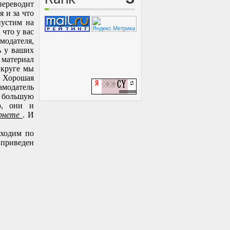
переводит
я и за что
пустим на
 что у вас
модателя,
ь у ваших
 материал
 круге мы
. Хорошая
амодатель
т большую
о, они и
ернете
. И
оходим по
приведен