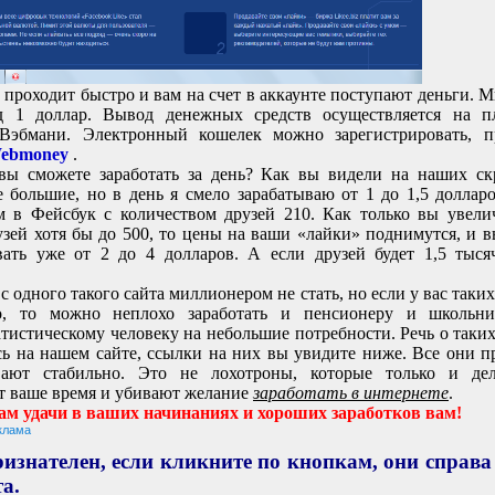
 проходит быстро и вам на счет в аккаунте поступают деньги. 
д 1 доллар. Вывод денежных средств осуществляется на п
 Вэбмани. Электронный кошелек можно зарегистрировать, п
ebmoney
.
вы сможете заработать за день? Как вы видели на наших с
 большие, но в день я смело зарабатываю от 1 до 1,5 долларо
м в Фейсбук с количеством друзей 210. Как только вы увели
узей хотя бы до 500, то цены на ваши «лайки» поднимутся, и в
вать уже от 2 до 4 долларов. А если друзей будет 1,5 тыс
с одного такого сайта миллионером не стать, но если у вас таки
ко, то можно неплохо заработать и пенсионеру и школьни
атистическому человеку на небольшие потребности. Речь о таких
сь на нашем сайте, ссылки на них вы увидите ниже. Все они п
вают стабильно. Это не лохотроны, которые только и дел
 ваше время и убивают желание
заработать в интернете
.
м удачи в ваших начинаниях и хороших заработков вам!
клама
изнателен, если кликните по кнопкам, они справа
та.