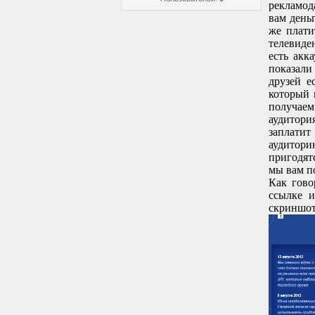
рекламод
вам деньг
же плати
телевиден
есть акк
показали
друзей е
который 
получаем
аудитори
заплатит
аудитор
пригодят
мы вам п
Как гово
ссылке и
скриншот