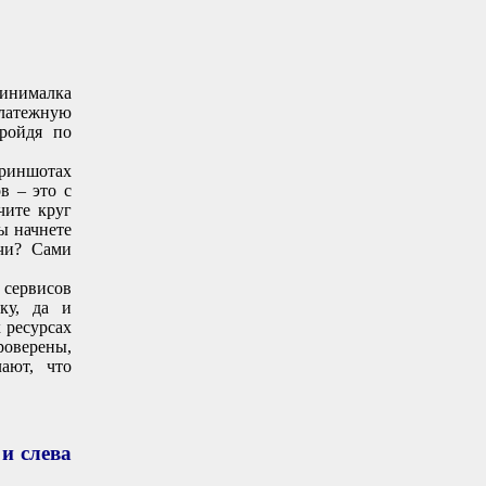
Минималка
латежную
ройдя по
криншотах
в – это с
чите круг
ы начнете
ячи? Сами
х сервисов
ку, да и
 ресурсах
роверены,
ают, что
 и слева