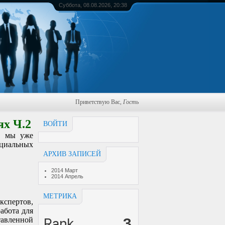
Суббота, 08.08.2026, 20:38
Приветствую Вас
,
Гость
ях Ч.2
ВОЙТИ
х мы уже
оциальных
АРХИВ ЗАПИСЕЙ
2014 Март
2014 Апрель
МЕТРИКА
кспертов,
работа для
тавленной