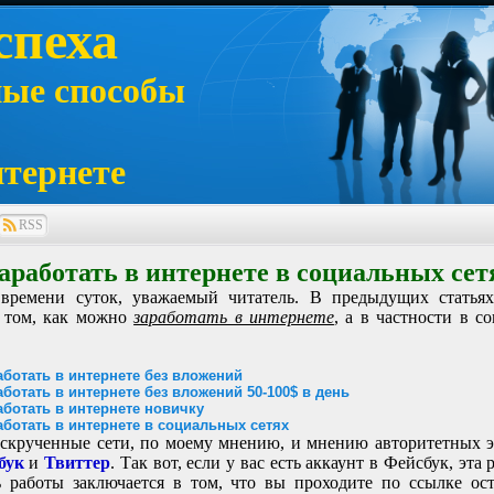
спеха
ные способы
нтернете
RSS
аработать в интернете в социальных сет
 времени суток, уважаемый читатель. В предыдущих статья
 том, как можно
заработать в интернете
, а в частности в с
работать в интернете без вложений
работать в интернете без вложений 50-100$ в день
работать в интернете новичку
работать в интернете в социальных сетях
скрученные сети, по моему мнению, и мнению авторитетных э
бук
и
Твиттер
. Так вот, если у вас есть аккаунт в Фейсбук, эта 
ь работы заключается в том, что вы проходите по ссылке ос