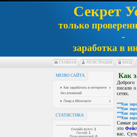
Секрет У
только проверен
-
заработка в и
ГЛАВНАЯ
РЕГИСТРАЦИЯ
ВХОД
Как з
МЕНЮ САЙТА
Доброго
писали о
Как заработать в интернете
сетях.
без вложений
Пиар в ВКонтакте
***Как за
***Как за
***Как за
СТАТИСТИКА
***Как за
Самые ра
это
Фейс
Онлайн всего:
1
Гостей:
1
вас. Сут
Пользователей:
0