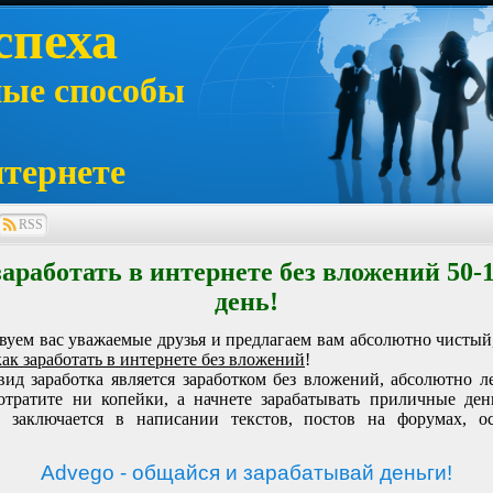
спеха
ные способы
нтернете
RSS
заработать в интернете без вложений 50-1
день!
вуем вас уважаемые друзья и предлагаем вам абсолютно чистый
как
заработать в интернете без вложений
!
ид заработка является заработком без вложений, абсолютно л
тратите ни копейки, а начнете зарабатывать приличные ден
а заключается в написании текстов, постов на форумах, о
Advego - общайся и зарабатывай деньги!