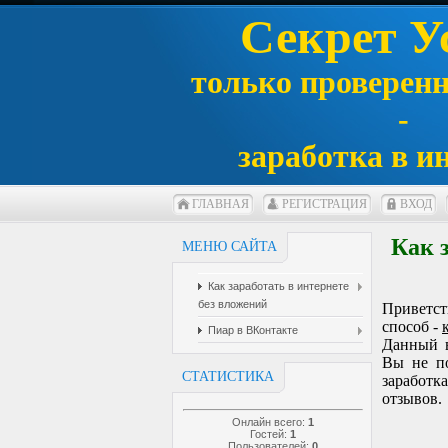
Секрет У
только проверен
-
заработка в и
ГЛАВНАЯ
РЕГИСТРАЦИЯ
ВХОД
Как 
МЕНЮ САЙТА
Как заработать в интернете
без вложений
Приветст
способ -
Пиар в ВКонтакте
Данный в
Вы не по
СТАТИСТИКА
заработк
отзывов.
Онлайн всего:
1
Гостей:
1
Пользователей:
0