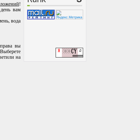
вложений
!
 день вам
мень, вода
справа вы
 Выберете
ветили на