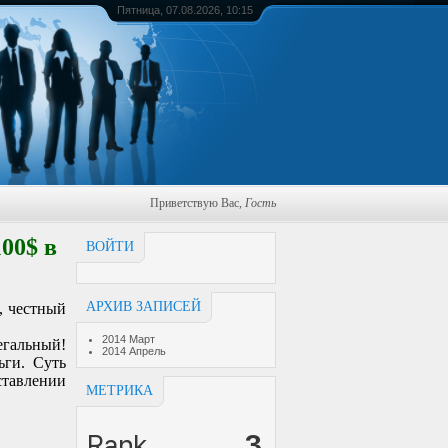
Пятница, 07.08.2026, 10:15
Приветствую Вас
,
Гость
00$ в
ВОЙТИ
АРХИВ ЗАПИСЕЙ
, честный
2014 Март
егальный!
2014 Апрель
ьги. Суть
ставлении
МЕТРИКА